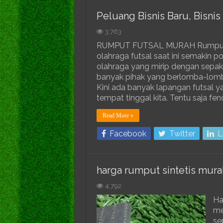
Peluang Bisnis Baru, Bisni
3,763
RUMPUT FUTSAL MURAH Rumput fu
olahraga futsal saat ini semakin 
olahraga yang mirip dengan sepak 
banyak pihak yang berlomba-lomb
Kini ada banyak lapangan futsal y
tempat tinggal kita. Tentu saja 
Read More »
Facebook
Twitter
L
harga rumput sintetis murah
4,792
Ha
me
se