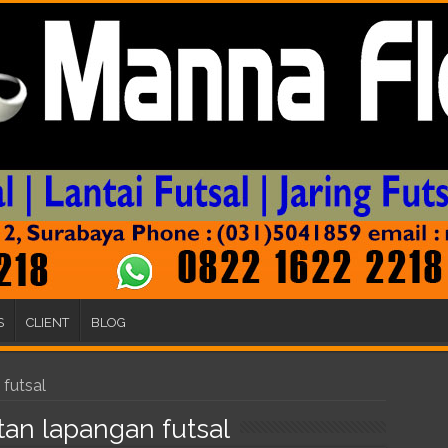
S
CLIENT
BLOG
futsal
an lapangan futsal