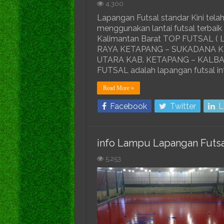
4,300
Lapangan Futsal standar Kini telah
menggunakan lantai futsal terbai
Kalimantan Barat TOP FUTSAL ( La
RAYA KETAPANG – SUKADANA KM
UTARA KAB. KETAPANG – KALBA
FUTSAL adalah lapangan futsal int
Read More »
Facebook
Twitter
L
info Lampu Lapangan Futsa
5,253