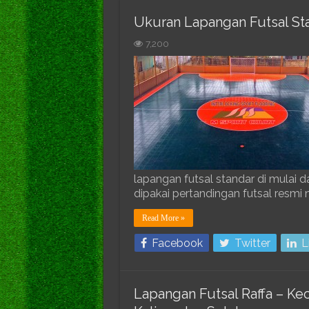
Ukuran Lapangan Futsal St
7,200
lapangan futsal standar di mulai 
dipakai pertandingan futsal resmi 
Read More »
Facebook
Twitter
L
Lapangan Futsal Raffa – K