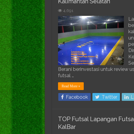
Kalimantan Selatan
4,691
La
be
ka
un
pe
Di
Ke
Se
Berani berinvestasi untuk review
futsal …
Read More »
Facebook
Twitter
L
TOP Futsal Lapangan Futsal
KalBar