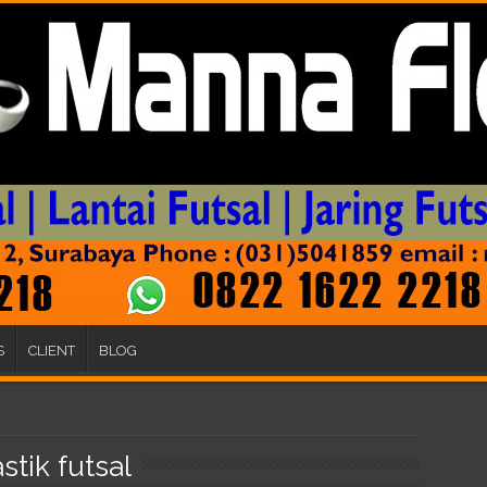
S
CLIENT
BLOG
astik futsal