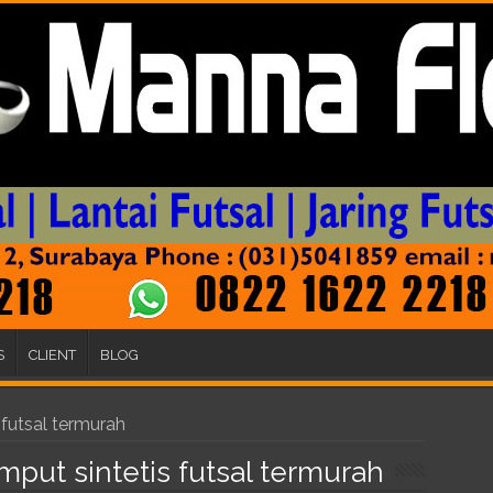
S
CLIENT
BLOG
 futsal termurah
mput sintetis futsal termurah