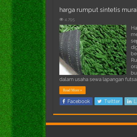
harga rumput sintetis murah
4,795
Ha
me
se
di
be
Ru
or
bu
dalam usaha sewa lapangan futsal 
Read More »
Facebook
Twitter
L